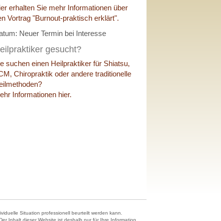
ier erhalten Sie mehr Informationen über
en Vortrag "Burnout-praktisch erklärt".
atum: Neuer Termin bei Interesse
eilpraktiker gesucht?
ie suchen einen Heilpraktiker für Shiatsu,
CM, Chiropraktik oder andere traditionelle
eilmethoden?
ehr Informationen hier.
duelle Situation professionell beurteilt werden kann.
 Inhalt dieser Website ist deshalb nur für Ihre Information