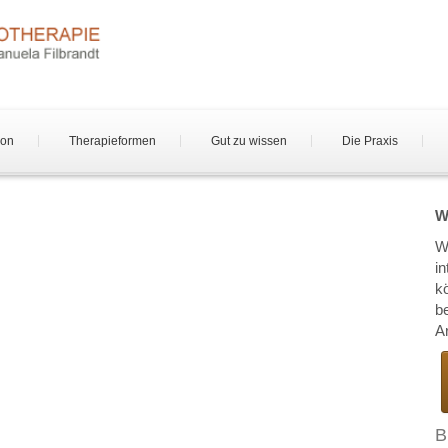
son
Therapieformen
Gut zu wissen
Die Praxis
W
W
i
k
b
Ar
B