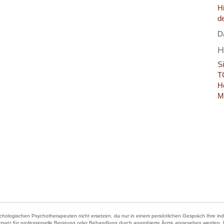
H
d
D
H
S
T
H
M
hologischen Psychotherapeuten nicht ersetzen, da nur in einem persönlichen Gespräch Ihre indivi
Ersatz für professionelle Beratung oder Behandlung durch approbierte Ärzte angesehen werden. Der