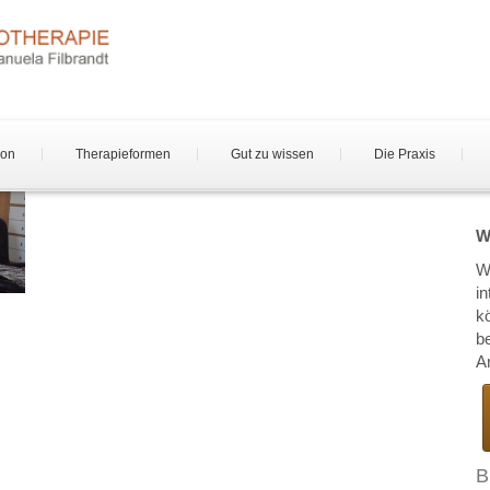
son
Therapieformen
Gut zu wissen
Die Praxis
W
W
i
k
b
Ar
B