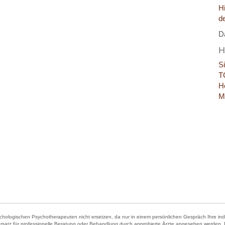
H
d
D
H
S
T
H
M
hologischen Psychotherapeuten nicht ersetzen, da nur in einem persönlichen Gespräch Ihre indivi
Ersatz für professionelle Beratung oder Behandlung durch approbierte Ärzte angesehen werden. Der