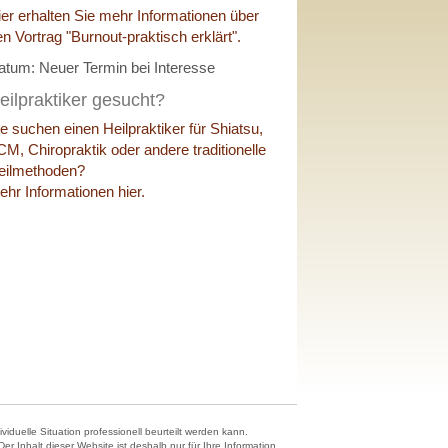
ier erhalten Sie mehr Informationen über
en Vortrag "Burnout-praktisch erklärt".
atum: Neuer Termin bei Interesse
eilpraktiker gesucht?
ie suchen einen Heilpraktiker für Shiatsu,
CM, Chiropraktik oder andere traditionelle
eilmethoden?
ehr Informationen hier.
duelle Situation professionell beurteilt werden kann.
 Inhalt dieser Website ist deshalb nur für Ihre Information