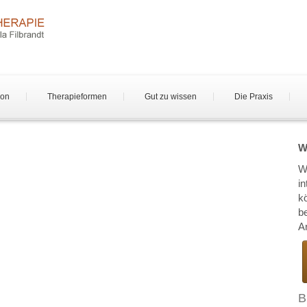
son
Therapieformen
Gut zu wissen
Die Praxis
W
W
i
k
b
Ar
B