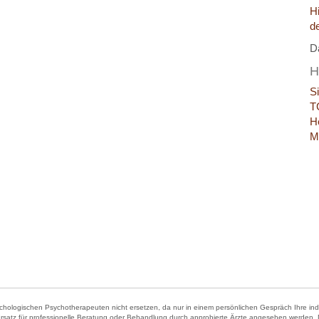
H
d
D
H
S
T
H
M
hologischen Psychotherapeuten nicht ersetzen, da nur in einem persönlichen Gespräch Ihre indivi
Ersatz für professionelle Beratung oder Behandlung durch approbierte Ärzte angesehen werden. Der