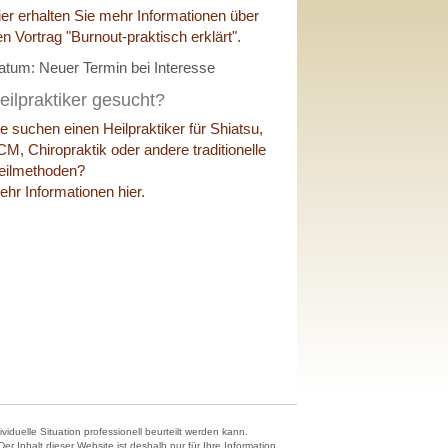
ier erhalten Sie mehr Informationen über
en Vortrag "Burnout-praktisch erklärt".
atum: Neuer Termin bei Interesse
eilpraktiker gesucht?
ie suchen einen Heilpraktiker für Shiatsu,
CM, Chiropraktik oder andere traditionelle
eilmethoden?
ehr Informationen hier.
duelle Situation professionell beurteilt werden kann.
 Inhalt dieser Website ist deshalb nur für Ihre Information